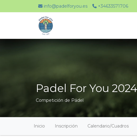
info@padelforyou.es
+34633571706
Padel For You 202
Competición de Pádel
Inicio
Inscripción
Calendario/Cuadros