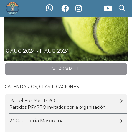
search
Padel For You 2024 - CORUÑA #3
6 AUG 2024 - 11 AUG 2024
VER CARTEL
CALENDARIOS, CLASIFICACIONES...
Padel For You PRO
Partidos PFYPRO invitados por la organización.
2ª Categoría Masculina