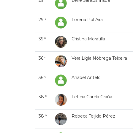
29 º
Leire Santos Insua
29 º
Lorena Pol Aira
35 º
Cristina Moratilla
36 º
Vera Lígia Nóbrega Teixeira
36 º
Anabel Antelo
38 º
Leticia García Graña
38 º
Rebeca Teijido Pérez