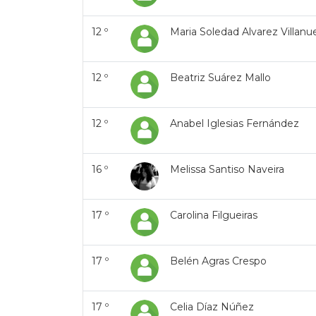
12 º
Maria Soledad Alvarez Villanu
12 º
Beatriz Suárez Mallo
12 º
Anabel Iglesias Fernández
16 º
Melissa Santiso Naveira
17 º
Carolina Filgueiras
17 º
Belén Agras Crespo
17 º
Celia Díaz Núñez