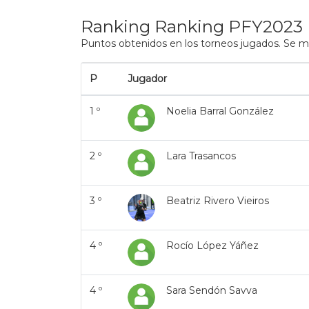
Ranking Ranking PFY2023
Puntos obtenidos en los torneos jugados. Se mu
P
Jugador
1 º
Noelia Barral González
2 º
Lara Trasancos
3 º
Beatriz Rivero Vieiros
4 º
Rocío López Yáñez
4 º
Sara Sendón Savva