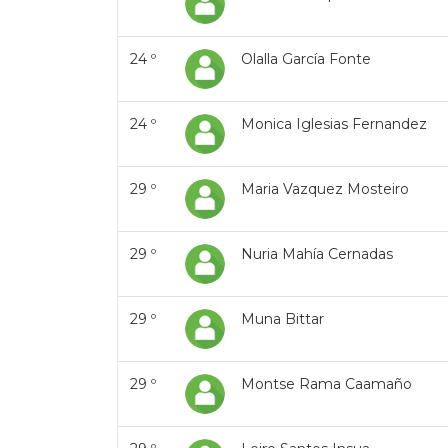
24 º
Olalla García Fonte
24 º
Monica Iglesias Fernandez
29 º
Maria Vazquez Mosteiro
29 º
Nuria Mahía Cernadas
29 º
Muna Bittar
29 º
Montse Rama Caamaño