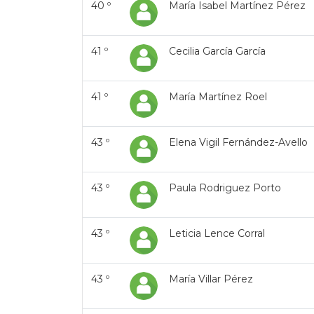
40 º
María Isabel Martínez Pérez
41 º
Cecilia García García
41 º
María Martínez Roel
43 º
Elena Vigil Fernández-Avello
43 º
Paula Rodriguez Porto
43 º
Leticia Lence Corral
43 º
María Villar Pérez