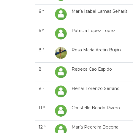
6 º
María Isabel Lamas Señarís
6 º
Patricia Lopez Lopez
8 º
Rosa María Areán Buján
8 º
Rebeca Cao Espido
8 º
Henar Lorenzo Serrano
11 º
Christelle Boado Rivero
12 º
María Pedreira Becerra