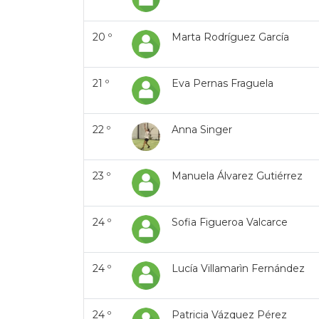
20 º
Marta Rodríguez García
21 º
Eva Pernas Fraguela
22 º
Anna Singer
23 º
Manuela Álvarez Gutiérrez
24 º
Sofia Figueroa Valcarce
24 º
Lucía Villamarìn Fernández
24 º
Patricia Vázquez Pérez