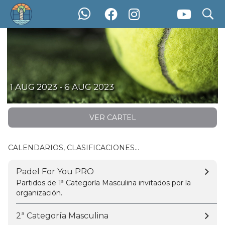
search
Padel For You 2023 - #3
1 AUG 2023 - 6 AUG 2023
VER CARTEL
CALENDARIOS, CLASIFICACIONES...
Padel For You PRO
Partidos de 1ª Categoría Masculina invitados por la
organización.
2ª Categoría Masculina