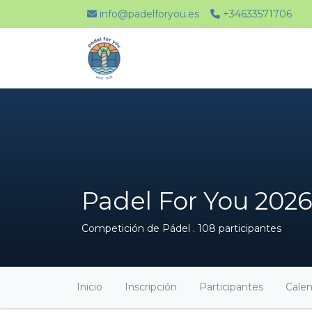
info@padelforyou.es
+34633571706
Padel For You 2026
Competición de Pádel . 108 participantes
Inicio
Inscripción
Participantes
Calen