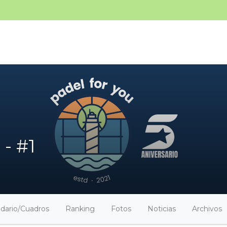
 - #1
dario/Cuadros
Ranking
Fotos
Noticias
Archivos