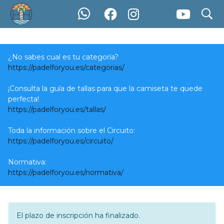
search
Inscripción
¿No sabes cual es tu categoría?
https://padelforyou.es/categorias/
¡Consulta la guía de tallas para que la camiseta te quede
perfecta!
https://padelforyou.es/tallas/
Toda la información sobre el Circuito:
https://padelforyou.es/circuito/
Normativa:
https://padelforyou.es/normativa/
El plazo de inscripción ha finalizado.