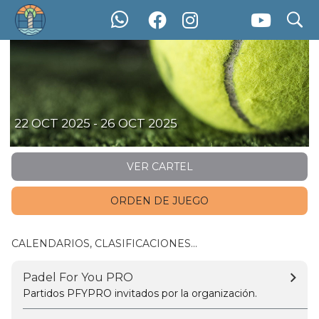
search
Padel For You 2025 - Coruña #6
22 OCT 2025 - 26 OCT 2025
VER CARTEL
ORDEN DE JUEGO
CALENDARIOS, CLASIFICACIONES...
Padel For You PRO
Partidos PFYPRO invitados por la organización.