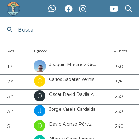
search
Ranking Ranking PFY25 Rías Baixas - Masculino
Pos
Jugador
Puntos
Joaquin Martinez Giraldez
1 º
330
Carlos Sabater Vernis
2 º
325
Oscar David Davila Alonso
3 º
250
Jorge Varela Cardalda
3 º
250
David Alonso Pérez
5 º
240