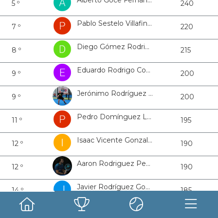
Alberto Goce Fernández
5 º
240
Pablo Sestelo Villafines
7 º
220
Diego Gómez Rodriguez
8 º
215
Eduardo Rodrigo Contreras
9 º
200
Jerónimo Rodríguez Fervenza
9 º
200
Pedro Domínguez López
11 º
195
Isaac Vicente Gonzalez
12 º
190
Aaron Rodriguez Pedroso
12 º
190
Javier Rodríguez Gonzalez
14 º
185
Manuel González Mota
14 º
185