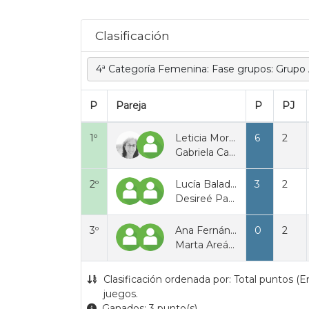
.
Clasificación
4ª Categoría Femenina: Fase grupos: Grupo
P
Pareja
P
PJ
1º
Leticia Moreira
6
2
Gabriela Cabral Garcia
2º
Lucía Balado Ventureira
3
2
Desireé Paredes Miniño
3º
Ana Fernández Fernández
0
2
Marta Areán Barja
Clasificación ordenada por: Total puntos (E
juegos.
Ganados: 3 punto(s).