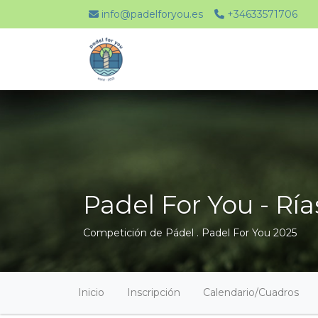
info@padelforyou.es
+34633571706
Padel For You - Rí
Competición de Pádel .
Padel For You 2025
Inicio
Inscripción
Calendario/Cuadros