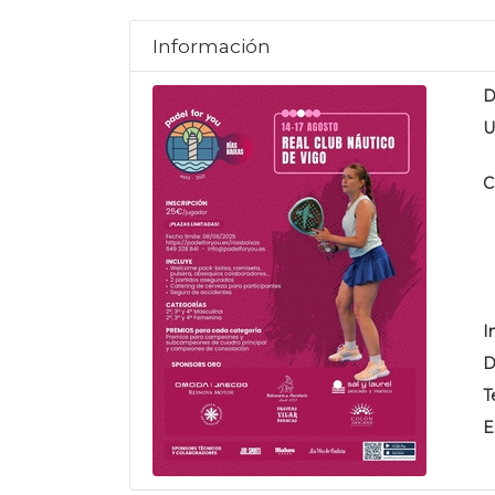
Información
D
U
C
I
D
T
E