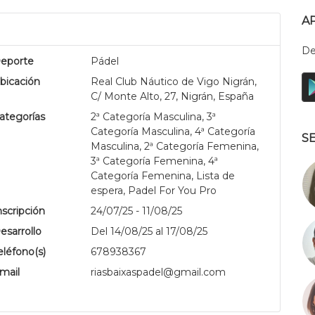
A
De
eporte
Pádel
bicación
Real Club Náutico de Vigo Nigrán,
C/ Monte Alto, 27, Nigrán, España
ategorías
2ª Categoría Masculina, 3ª
Categoría Masculina, 4ª Categoría
.
S
Masculina, 2ª Categoría Femenina,
3ª Categoría Femenina, 4ª
Categoría Femenina, Lista de
espera, Padel For You Pro
nscripción
24/07/25 - 11/08/25
esarrollo
Del 14/08/25 al 17/08/25
eléfono(s)
678938367
mail
riasbaixaspadel@gmail.com