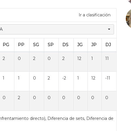
Ir a clasificación
 A
.
PG
PP
SG
SP
DS
JG
JP
DJ
2
0
2
0
2
12
1
11
1
1
0
2
-2
1
12
-11
0
2
0
0
0
0
0
0
nfrentamiento directo), Diferencia de sets, Diferencia de