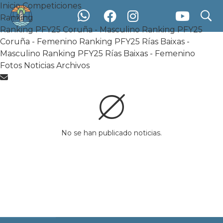
Inicio
Competiciones
search
search
Noticias
Ranking
Ranking PFY25 Coruña - Masculino
Ranking PFY25
Inicio
Competiciones
Ranking
Coruña - Femenino
Ranking PFY25 Rías Baixas -
Ranking PFY25 Coruña - Masculino
Ranking PFY25
Masculino
Ranking PFY25 Rías Baixas - Femenino
Coruña - Femenino
Ranking PFY25 Rías Baixas - Masculino
Ranking PFY25 Rías Baixas - Femenino
Fotos
Noticias
Archivos
Fotos
Noticias
Archivos
Noticias
Información y novedades del
No se han publicado noticias.
torneo.
Más leidas