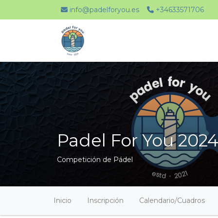
info@padelforyou.es
+34633571706
Padel For You 20
Competición de Pádel
Inicio
Inscripción
Calendario/Cuadros