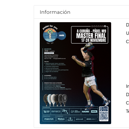
Información
D
U
C
I
D
C
T