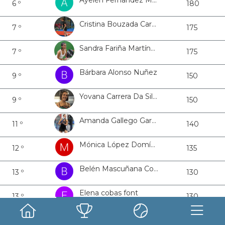
Ayelén Fernández Malvido
6 º
180
Cristina Bouzada Carballa
7 º
175
Sandra Fariña Martínez
7 º
175
Bárbara Alonso Nuñez
9 º
150
Yovana Carrera Da Silva
9 º
150
Amanda Gallego García
11 º
140
Mónica López Domínguez
12 º
135
Belén Mascuñana Cobas
13 º
130
Elena cobas font
13 º
130
Verónica Salgado Rodríguez
15 º
125