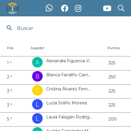
search
Ranking Ranking PFY RÍAS BAIXAS 2024 Femenino
Pos
Jugador
Puntos
Alexandra Figueroa Vázquez
1 º
325
Blanca Fandiño Carnero
2 º
250
Cristina Álvarez Fernández
3 º
225
Lucía Soliño Moreira
3 º
225
Laura Falagán Rodríguez
5 º
200