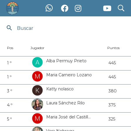
search
Ranking Ranking PFY2024 Femenino
Pos
Jugador
Puntos
Alba Permuy Prieto
1 º
445
Maria Carneiro Lozano
1 º
445
Katty nolasco
3 º
380
Laura Sánchez Rilo
4 º
375
Maria José del Castillo Puente
5 º
325