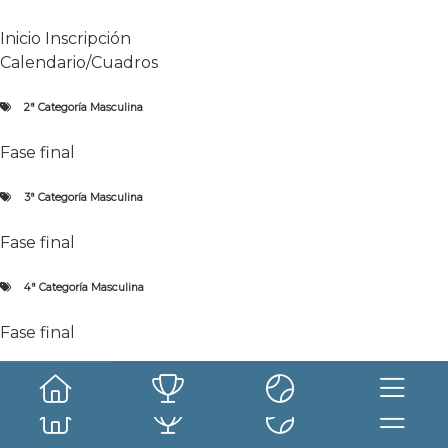
Inicio
Inscripción
Calendario/Cuadros
2ª Categoría Masculina
Noticias
Fase final
Información y novedades del
torneo.
3ª Categoría Masculina
Fase final
Más leidas
4ª Categoría Masculina
Fase final
Sin resultados.
Competición Femenina
Fase final